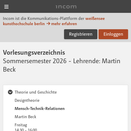
Menü
Incom KH Berlin
Incom ist die Kommunikations-Plattform der
weißensee
kunsthochschule berlin
mehr erfahren
Registrieren
Einloggen
Vorlesungsverzeichnis
Sommersemester 2026
- Lehrende: Martin
Beck
Theorie und Geschichte
Ausklappen
Designtheorie
Mensch-Technik-Relationen
Martin Beck
Freitag
14:30 - 16:00