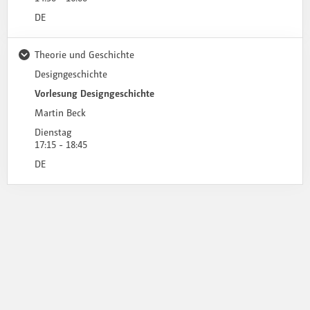
DE
Theorie und Geschichte
Ausklappen
Designgeschichte
Vorlesung Designgeschichte
Martin Beck
Dienstag
17:15 - 18:45
DE