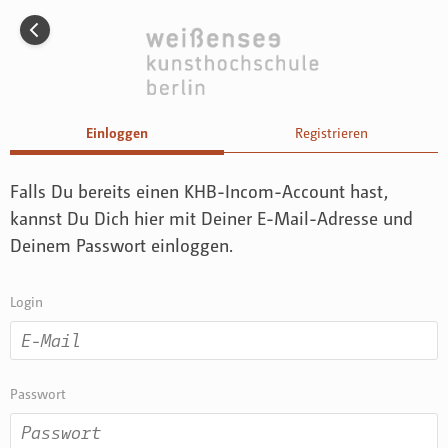
Menü
Incom KH Berlin
Incom ist die Kommunikations-Plattform der
weißensee
kunsthochschule berlin
mehr erfahren
Registrieren
Einloggen
Einloggen
Registrieren
Falls Du bereits einen KHB-Incom-Account hast,
kannst Du Dich hier mit Deiner E-Mail-Adresse und
Deinem Passwort einloggen.
Login
Passwort