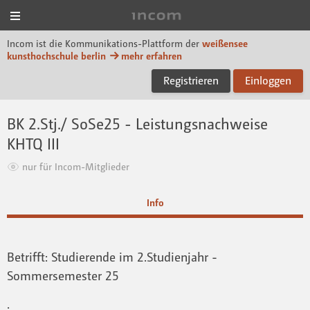
Menü
Incom KH Berlin
Incom ist die Kommunikations-Plattform der
weißensee
kunsthochschule berlin
mehr erfahren
Registrieren
Einloggen
BK 2.Stj./ SoSe25 - Leistungsnachweise
KHTQ III
nur für Incom-Mitglieder
Info
Betrifft: Studierende im 2.Studienjahr -
Sommersemester 25
.